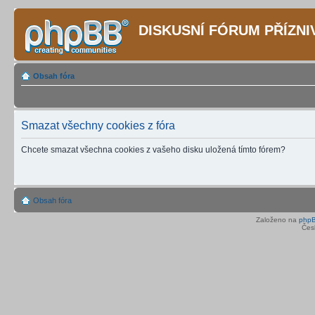
DISKUSNÍ FÓRUM PŘÍZN
Obsah fóra
Smazat všechny cookies z fóra
Chcete smazat všechna cookies z vašeho disku uložená tímto fórem?
Obsah fóra
Založeno na
php
Čes