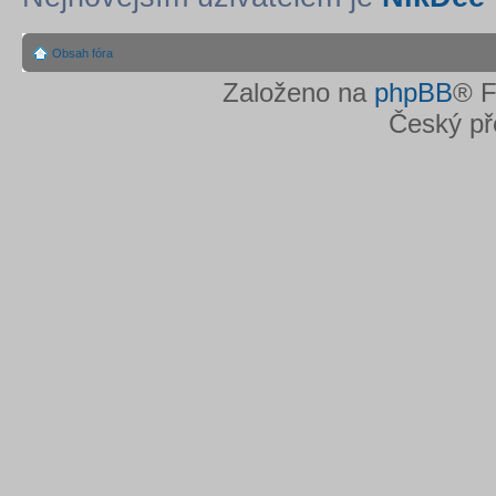
Obsah fóra
Založeno na
phpBB
® F
Český př