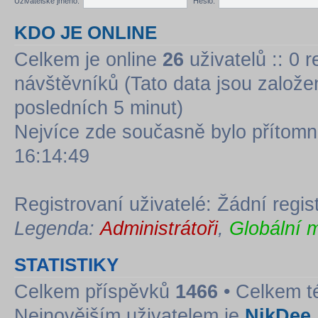
Uživatelské jméno:
Heslo:
KDO JE ONLINE
Celkem je online
26
uživatelů :: 0 
návštěvníků (Tato data jsou založena
posledních 5 minut)
Nejvíce zde současně bylo přítom
16:14:49
Registrovaní uživatelé: Žádní regis
Legenda:
Administrátoři
,
Globální 
STATISTIKY
Celkem příspěvků
1466
• Celkem 
Nejnovějším uživatelem je
NikDee